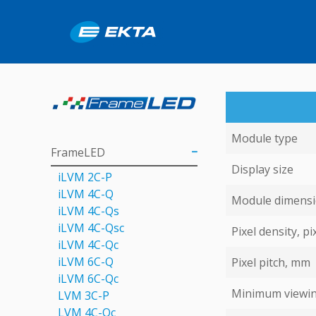
Module type
FrameLED
Display size
iLVM 2C-P
iLVM 4C-Q
Module dimens
iLVM 4C-Qs
iLVM 4C-Qsс
Pixel density, pi
iLVM 4C-Qс
iLVM 6C-Q
Pixel pitch, mm
iLVM 6C-Qc
Minimum viewin
LVM 3C-P
LVM 4С-Qc