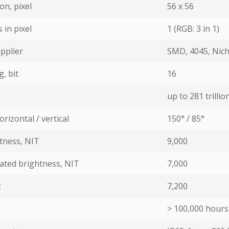
on, pixel
56 х 56
in pixel
1 (RGB: 3 in 1)
pplier
SMD, 4045, Nich
, bit
16
up to 281 trillion
rizontal / vertical
150° / 85°
ness, NIT
9,000
ated brightness, NIT
7,000
z
7,200
> 100,000 hours 