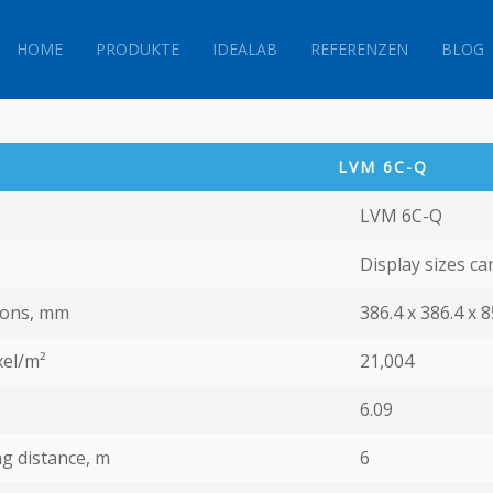
HOME
PRODUKTE
IDEALAB
REFERENZEN
BLOG
LVM 6C-Q
LVM 6C-Q
Display sizes c
ions, mm
386.4 x 386.4 х 8
xel/m²
21,004
6.09
g distance, m
6