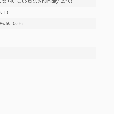
С to +40° С, up to 98% humidity (25° С)
60 Hz
0%; 50 -60 Hz