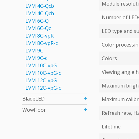
Module resoluti
LVM 4С-Qcb
LVM 4С-Qch
Number of LEDs 
LVM 6C-Q
LVM 6С-Qc
LED type and su
LVM 8C-vpR
LVM 8C-vpR-с
Color processing
LVM 9C
LVM 9С-c
Colors
LVM 10C-vpG
Viewing angle ho
LVM 10C-vpG-с
LVM 12C-vpG
Maximum bright
LVM 12C-vpG-с
BladeLED
Maximum calibr
WowFloor
Refresh rate, H
Lifetime