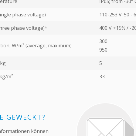
erature
IP65; from -30° 
ingle phase voltage)
110-253 V; 50 - 
hree phase voltage)*
400 V +15% / -2
300
ion, W/m² (average, maximum)
950
 kg
5
 kg/m²
33
SE GEWECKT?
 Informationen können