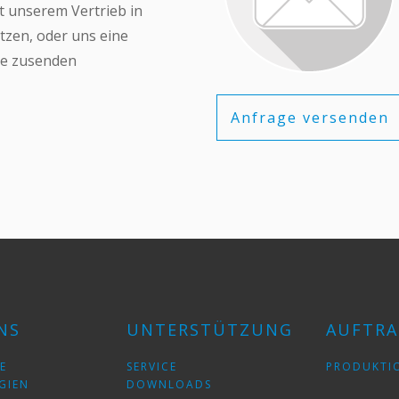
it unserem Vertrieb in
tzen, oder uns eine
ge zusenden
Anfrage versenden
NS
UNTERSTÜTZUNG
AUFTRA
E
SERVICE
PRODUKTI
GIEN
DOWNLOADS