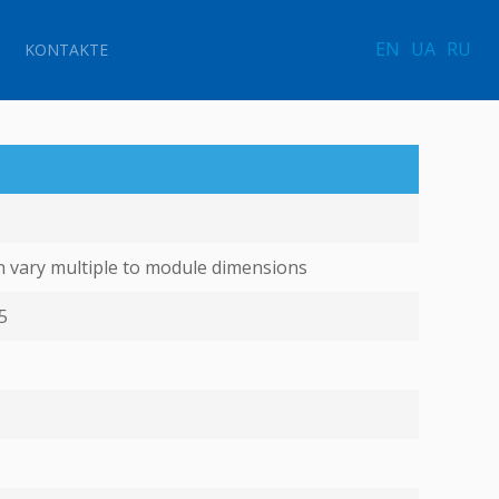
EN
UA
RU
KONTAKTE
an vary multiple to module dimensions
5