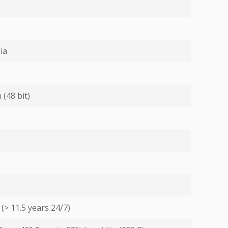
ia
 (48 bit)
(> 11.5 years 24/7)