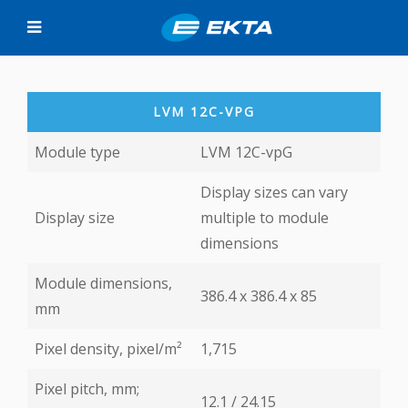
LVM 12C-VPG
Module type
LVM 12C-vpG
Display sizes can vary
Display size
multiple to module
dimensions
Module dimensions,
386.4 x 386.4 х 85
mm
Pixel density, pixel/m²
1,715
Pixel pitch, mm;
12.1 / 24.15