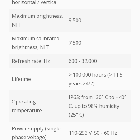
horizontal / vertical
Maximum brightness,
9,500
NIT
Maximum calibrated
7,500
brightness, NIT
Refresh rate, Hz
600 - 32,000
> 100,000 hours (> 11.5
Lifetime
years 24/7)
IP65; from -30° С to +40°
Operating
С, up to 98% humidity
temperature
(25° С)
Power supply (single
110-253 V; 50 - 60 Hz
phase voltage)