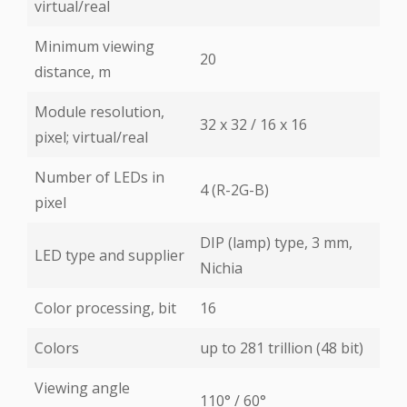
virtual/real
Minimum viewing
20
distance, m
Module resolution,
32 х 32 / 16 х 16
pixel; virtual/real
Number of LEDs in
4 (R-2G-B)
pixel
DIP (lamp) type, 3 mm,
LED type and supplier
Nichia
Color processing, bit
16
Colors
up to 281 trillion (48 bit)
Viewing angle
110° / 60°