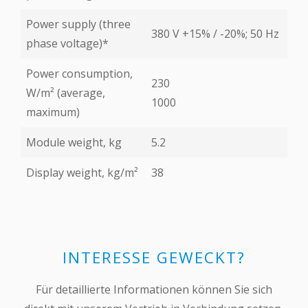
Power supply (three
380 V +15% / -20%; 50 Hz
phase voltage)*
Power consumption,
230
W/m² (average,
1000
maximum)
Module weight, kg
5.2
Display weight, kg/m²
38
INTERESSE GEWECKT?
Für detaillierte Informationen können Sie sich