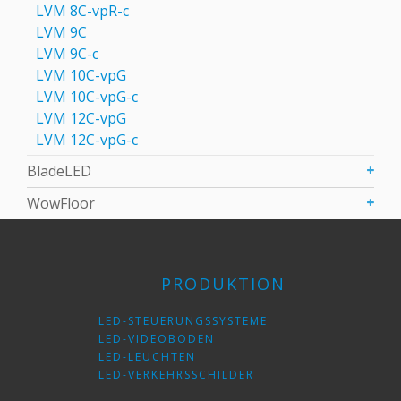
LVM 8C-vpR-с
LVM 9C
LVM 9С-c
LVM 10C-vpG
LVM 10C-vpG-с
LVM 12C-vpG
LVM 12C-vpG-с
BladeLED
WowFloor
PRODUKTION
LED-STEUERUNGSSYSTEME
LED-VIDEOBODEN
LED-LEUCHTEN
LED-VERKEHRSSCHILDER