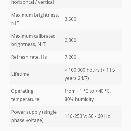
horizontal / vertical
Maximum brightness,
3,500
NIT
Maximum calibrated
2,800
brightness, NIT
Refresh rate, Hz
7,200
> 100,000 hours (> 11.5
Lifetime
years 24/7)
Operating
from +1 °С to +40 °С,
temperature
80% humidity
Power supply (single
110-253 V; 50 - 60 Hz
phase voltage)