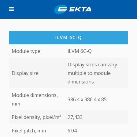
ILVM 6C-Q
Module type
iLVM 6C-Q
Display sizes can vary
Display size
multiple to module
dimensions
Module dimensions,
386.4 x 386.4 х 85
mm
Pixel density, pixel/m²
27,433
Pixel pitch, mm
6.04