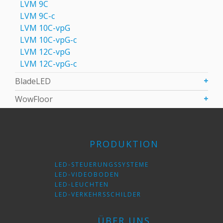
LVM 9C
LVM 9С-c
LVM 10C-vpG
LVM 10C-vpG-с
LVM 12C-vpG
LVM 12C-vpG-с
BladeLED
WowFloor
PRODUKTION
LED-STEUERUNGSSYSTEME
LED-VIDEOBODEN
LED-LEUCHTEN
LED-VERKEHRSSCHILDER
ÜBER UNS