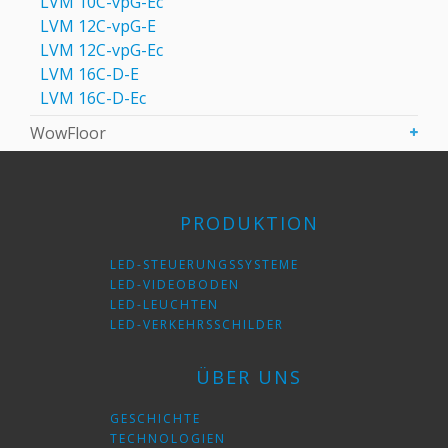
LVM 10C-vpG-Eс
LVM 12C-vpG-E
LVM 12C-vpG-Eс
LVM 16C-D-E
LVM 16C-D-Eс
WowFloor
PRODUKTION
LED-STEUERUNGSSYSTEME
LED-VIDEOBODEN
LED-LEUCHTEN
LED-VERKEHRSSCHILDER
ÜBER UNS
GESCHICHTE
TECHNOLOGIEN