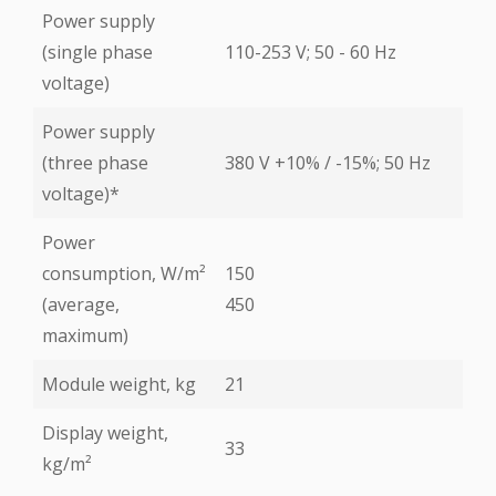
Power supply
(single phase
110-253 V; 50 - 60 Hz
voltage)
Power supply
(three phase
380 V +10% / -15%; 50 Hz
voltage)*
Power
consumption, W/m²
150
(average,
450
maximum)
Module weight, kg
21
Display weight,
33
kg/m²