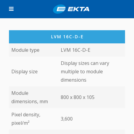
LVM 16C-D-E
Module type
LVM 16C-D-E
Display sizes can vary
Display size
multiple to module
dimensions
Module
800 х 800 х 105
dimensions, mm
Pixel density,
3,600
pixel/m²