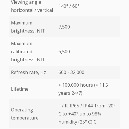
Viewing angle
140° / 60°
horizontal / vertical
Maximum
7,500
brightness, NIT
Maximum
calibrated
6,500
brightness, NIT
Refresh rate, Hz
600 - 32,000
> 100,000 hours (> 11.5
Lifetime
years 24/7)
F / R: IP65 / IP44; from -20°
Operating
С to +40°,up to 98%
temperature
humidity (25° С) С